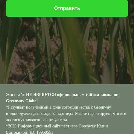
Отправить
Этот сайт НЕ ЯВЛЯЕТСЯ официальным сайтом компании
Greenway Global
*Результат полученный в ходе сотрудничества с Greenway
индивидуален для каждого партнера. Мы не гарантируем, что все
достигнут заявленного результата.
*2026 Информационный сайт партнера Greenway Юлии
Ештокиной, ID: 19950551