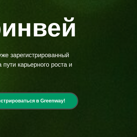
ринвей
 уже зарегистрированный
 пути карьерного роста и
истрироваться в Greenway!