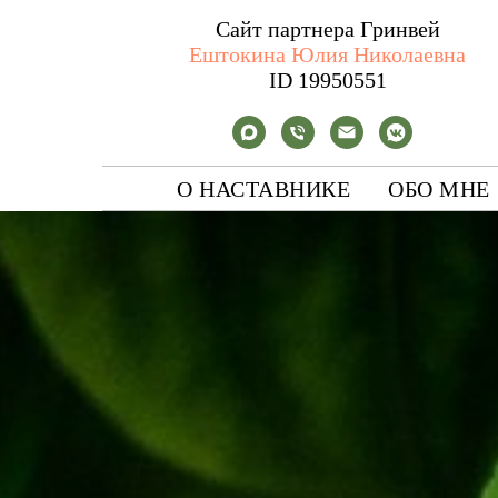
Сайт партнера Гринвей
Ештокина Юлия Николаевна
ID 19950551
О НАСТАВНИКЕ
ОБО МНЕ